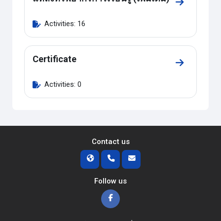
Go to sectio
Activities: 16
Certificate
Go to sectio
Activities: 0
Contact us
Follow us