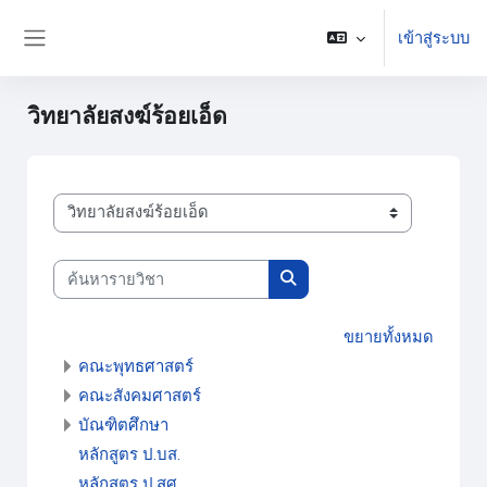
ข้ามไปที่เนื้อหาหลัก
เข้าสู่ระบบ
Side panel
วิทยาลัยสงฆ์ร้อยเอ็ด
ประเภทของรายวิชา
ค้นหารายวิชา
ค้นหารายวิชา
ขยายทั้งหมด
คณะพุทธศาสตร์
คณะสังคมศาสตร์
บัณฑิตศึกษา
หลักสูตร ป.บส.
หลักสูตร ป.สศ.