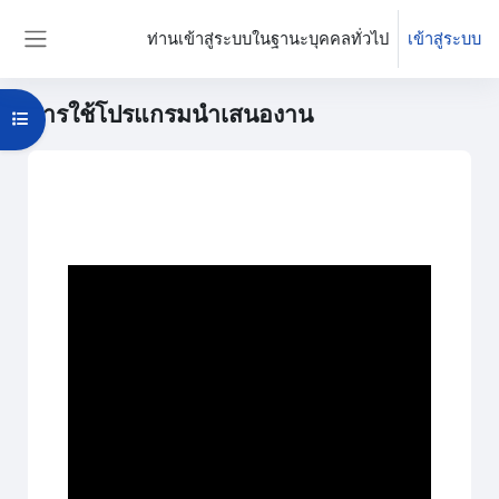
ข้ามไปที่เนื้อหาหลัก
ท่านเข้าสู่ระบบในฐานะบุคคลทั่วไป
เข้าสู่ระบบ
Side panel
การใช้โปรแกรมนำเสนองาน
Open course index
บล็อค
Section outline