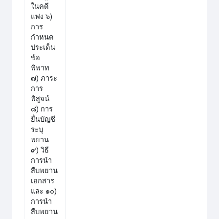
ในคดี
แพ่ง ๖)
การ
กำหนด
ประเด็น
ข้อ
พิพาท
๗) ภาระ
การ
พิสูจน์
๘) การ
ยื่นบัญชี
ระบุ
พยาน
๙) วิธี
การนำ
สืบพยาน
เอกสาร
และ ๑๐)
การนำ
สืบพยาน