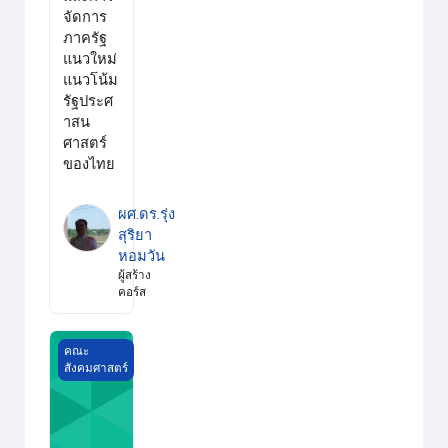
จัดการ
ภาครัฐ
แนวใหม่
แนวโน้ม
รัฐประศ
าสน
ศาสตร์
ของไทย
ผศ.ดร.รุ่ง
สุริยา
หอมวัน
ผู้สร้าง
คอร์ส
การมีส่วนร่วมทางการเมืองและการระดมมวลชน
คณะ
สังคมศาสตร์