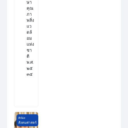
ษา
คุณ
ภา
พสิ่ง
แว
ดล้
อม
แห่ง
ชา
ติ
พ.ศ.
๒๕
๓๕
รัฐศาสตร์ตามแนวพุทธศาสนา
คณะ
สังคมศาสตร์