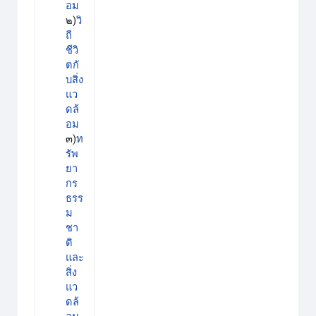
อม
๒)
วิ
ถี
ชีวิ
ตกั
บสิ่ง
แว
ดล้
อม
๓)
ท
รัพ
ยา
กร
ธรร
ม
ชา
ติ
และ
สิ่ง
แว
ดล้