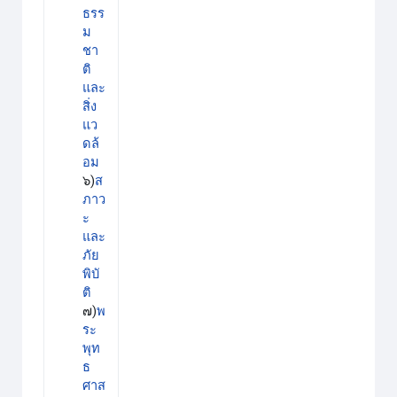
ธรร
ม
ชา
ติ
และ
สิ่ง
แว
ดล้
อม
๖)
ส
ภาว
ะ
และ
ภัย
พิบั
ติ
๗)
พ
ระ
พุท
ธ
ศาส