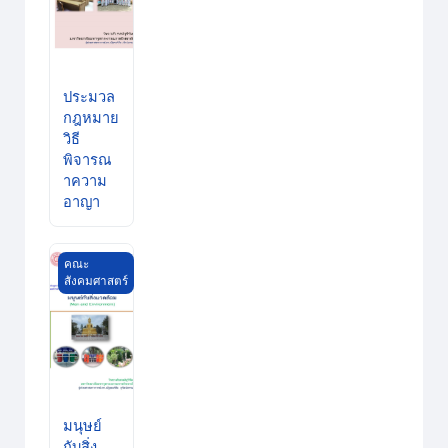
ประมวล
กฎหมาย
วิธี
พิจารณ
าความ
อาญา
มนุษย์กับสิ่งแวดล้อม
คณะ
สังคมศาสตร์
มนุษย์
กับสิ่ง