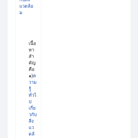
แวดล้อ
ม
เนื้อ
หา
สำ
คัญ
คือ
๑)
ค
วาม
รู้
ทั่วไ
ป
เกี่ย
วกับ
สิ่ง
แว
ดล้