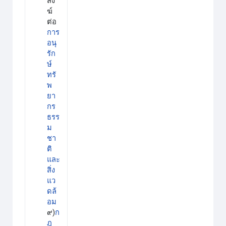
สง
ฆ์
ต่อ
การ
อนุ
รัก
ษ์
ทรั
พ
ยา
กร
ธรร
ม
ชา
ติ
และ
สิ่ง
แว
ดล้
อม
๙)
ก
ฎ