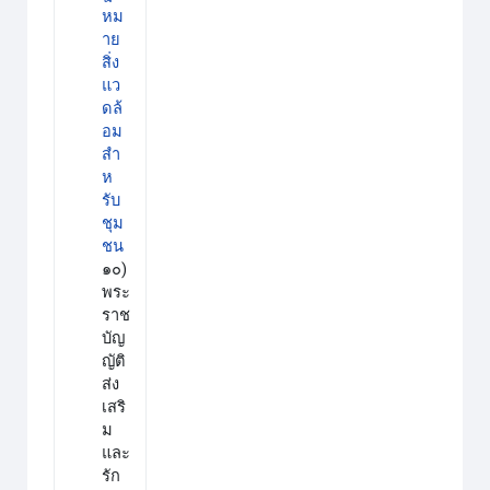
หม
าย
สิ่ง
แว
ดล้
อม
สำ
ห
รับ
ชุม
ชน
๑๐)
พระ
ราช
บัญ
ญัติ
ส่ง
เสริ
ม
และ
รัก