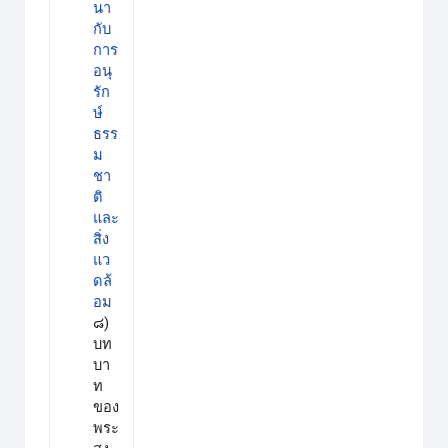
นา
กับ
การ
อนุ
รัก
ษ์
ธรร
ม
ชา
ติ
และ
สิ่ง
แว
ดล้
อม
๘)
บท
บา
ท
ของ
พระ