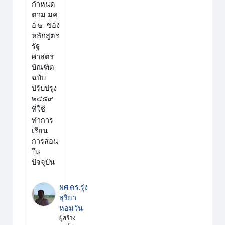
กำหนด
ตาม
มค
อ
.๒ ของ
หลักสูตร
รัฐ
ศาสตร
บัณฑิต
ฉบับ
ปรับปรุง
๒๕๕๙
ที่ใช้
ทำการ
เรียน
การสอน
ใน
ปัจจุบัน
ผศ.ดร.รุ่ง
สุริยา
หอมวัน
ผู้สร้าง