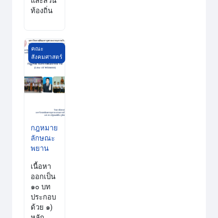
และส่วน
ท้องถิ่น
กฎหมายลักษณะพยาน
คณะ
สังคมศาสตร์
กฎหมาย
ลักษณะ
พยาน
เนื้อหา
ออกเป็น
๑๐ บท
ประกอบ
ด้วย
๑)
หลัก