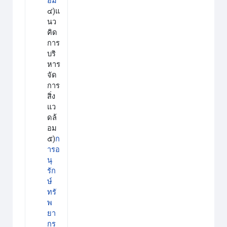
อม
๔)แ
นว
คิด
การ
บริ
หาร
จัด
การ
สิ่ง
แว
ดล้
อม
๕)
ก
ารอ
นุ
รัก
ษ์
ทรั
พ
ยา
กร