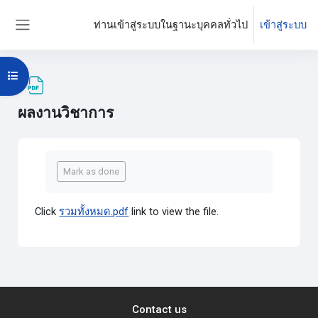
ข้ามไปที่เนื้อหาหลัก
ท่านเข้าสู่ระบบในฐานะบุคคลทั่วไป
เข้าสู่ระบบ
Side panel
Open course index
ผลงานวิชาการ
Completion requirements
Mark as done
Click
รวมทั้งหมด.pdf
link to view the file.
Contact us