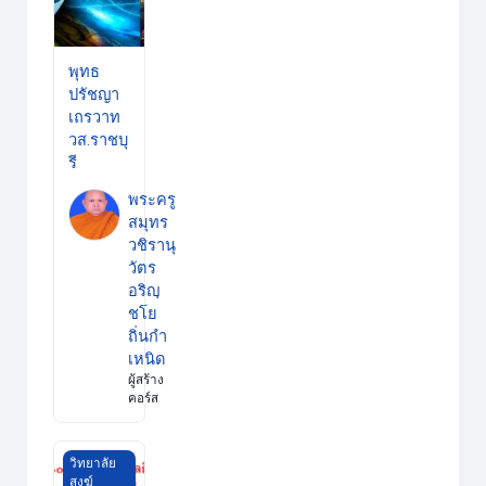
พุทธ
ปรัชญา
เถรวาท
วส.ราชบุ
รี
พระครู
สมุทร
วชิรานุ
วัตร
อริญฺ
ชโย
ถิ่นกำ
เหนิด
ผู้สร้าง
คอร์ส
เทคโนโลยีดิจิทัลเพื่อการบริหารสถานศึกษา วส.ราชบุรี
วิทยาลัย
สงฆ์