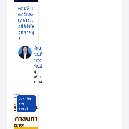
คอมพิวเ
ตอร์และ
เทคโนโ
ลยีดิจิทัล
วส.ราชบุ
รี
ชิเน
นนท์
พวง
พันธ์
ผู้
สร้าง
คอร์ส
ความรู้เบื้องต้นทางรัฐประศาสนศาสตร์ วส.ราชบุรี
วิทยาลัย
สงฆ์
ราชบุรี