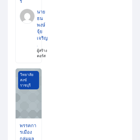
รี
นาย
ธน
พงษ์
จุ้ย
เจริญ
.
ผู้สร้าง
คอร์ส
พรรคการเมืองกลุ่มผลประโยชน์และการเลือกตั้ง วส.ราชบุรี
วิทยาลัย
สงฆ์
ราชบุรี
พรรคกา
รเมือง
กลุ่มผล