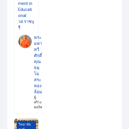
ment in
Educati
onal
วส.ราชบุ
รี
พระ
มหา
ทวี
ศักดิ์
คุณ
ธมฺ
โม
สระ
ทอง
ล้อม
ผู้
สร้าง
คอร์ส
วิชาพฤติกรรมการเมือง วิทยาลัยสงฆ์ราชบุรี
วิทยาลัย