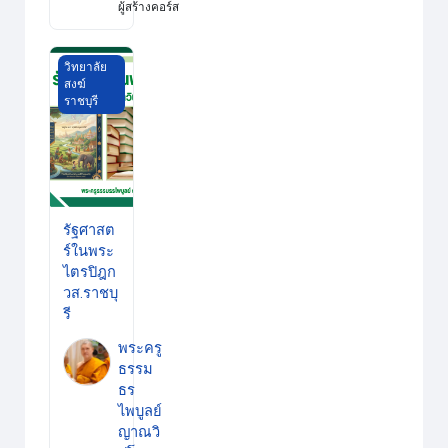
ผู้สร้างคอร์ส
รัฐศาสตร์ในพระไตรปิฎก วส.ราชบุรี
วิทยาลัย
สงฆ์
ราชบุรี
รัฐศาสต
ร์ในพระ
ไตรปิฎก
วส.ราชบุ
รี
พระครู
ธรรม
ธร
ไพบูลย์
ญาณวิ