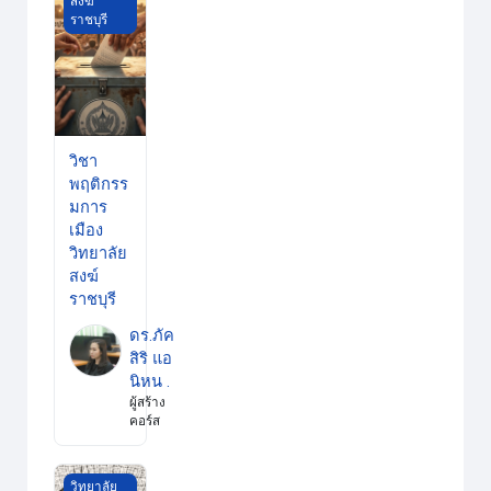
สงฆ์
ราชบุรี
วิชา
พฤติกรร
มการ
เมือง
วิทยาลัย
สงฆ์
ราชบุรี
ดร.ภัค
สิริ แอ
นิหน .
ผู้สร้าง
คอร์ส
กรรมฐาน ๒ วส.ราชบุรี
วิทยาลัย