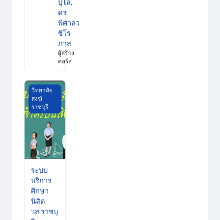
ปุโล,
ดร.
พิศาลว
ชิโร
ภาส
ผู้สร้าง
คอร์ส
ระบบบริการศึกษานิสิต วส.ราชบุรี
วิทยาลัย
สงฆ์
ราชบุรี
ระบบ
บริการ
ศึกษา
นิสิต
วส.ราชบุ