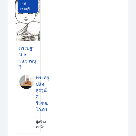
สงฆ์
ราชบุรี
กรรมฐา
น ๒
วส.ราชบุ
รี
พระครู
ปลัด
สุรวุฒิ
สิ
ริวฑฺฒ
โก,ดร.
.
ผู้สร้าง
คอร์ส