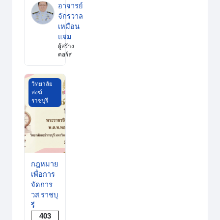
อาจารย์
จักรวาล
เหมือน
แจ่ม
ผู้สร้าง
คอร์ส
กฎหมายเพื่อการจัดการ วส.ราชบุรี
วิทยาลัย
สงฆ์
ราชบุรี
กฎหมาย
เพื่อการ
จัดการ
วส.ราชบุ
รี
403