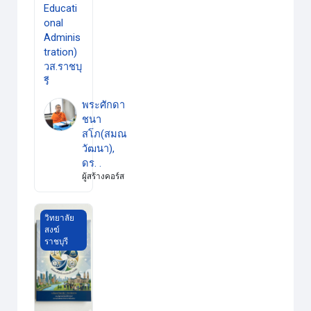
Educati
onal
Adminis
tration)
วส.ราชบุ
รี
พระศักดา
ชนา
สโภ(สมณ
วัฒนา),
ดร. .
ผู้สร้างคอร์ส
หลักธรรมาภิบาล
วิทยาลัย
สงฆ์
ราชบุรี