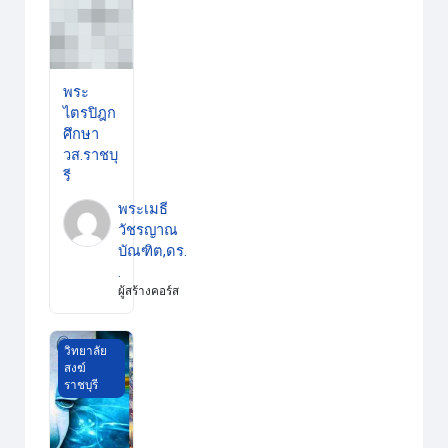
พระ
ไตรปิฎก
ศึกษา
วส.ราชบุ
รี
พระเมธี
วัชรญาณ
บัณฑิต,ดร.
.
ผู้สร้างคอร์ส
พุทธปรัชญาเถรวาท วส.ราชบุรี
วิทยาลัย
สงฆ์
ราชบุรี