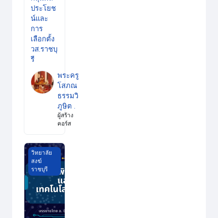
ประโยช
น์และ
การ
เลือกตั้ง
วส.ราชบุ
รี
พระครู
โสภณ
ธรรมวิ
ภูษิต .
ผู้สร้าง
คอร์ส
คอมพิวเตอร์และเทคโนโลยีดิจิทัล วส.ราชบุรี
วิทยาลัย
สงฆ์
ราชบุรี