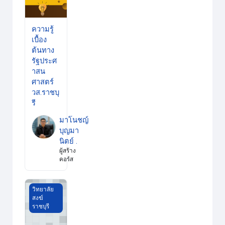
ความรู้
เบื้อง
ต้นทาง
รัฐประศ
าสน
ศาสตร์
วส.ราชบุ
รี
มาโนชญ์
บุญมา
นิตย์ .
ผู้สร้าง
คอร์ส
พระไตรปิฎกศึกษา วส.ราชบุรี
วิทยาลัย
สงฆ์
ราชบุรี