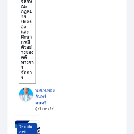
จลักษ
ณะ
กฎหม
าย
ปกคร
อง
และ
ศึกษา
กรณี
ตัวอย่
างของ
คดี
ทางกา
ร
จัดกา
ร
พ.ต.ท.ทอง
อินทร์
มนตรี
ผู้สร้างคอร์ส
ระเบียบวิธีการวิจัยทางการบริหารการศึกษา วส.ราชบุรี
วิทยาลัย
สงฆ์