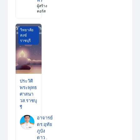
พร
ผู้สร้าง
คอร์ส
ประวัติพระพุทธศาสนา วส.ราชบุรี
วิทยาลัย
สงฆ์
ราชบุรี
ประวัติ
พระพุทธ
ศาสนา
วส.ราชบุ
รี
อาจารย์
ดร.อุทัย
ภูบัง
ดาว .