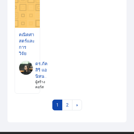
คณิตศา
สตร์และ
การ
วิจัย
ดร.ภัค
สิริ แอ
นิหน .
ผู้สร้าง
คอร์ส
หน้า 1
หน้า 2
Next page
1
2
»