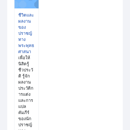
ชีวิตและ
ผลงาน
ของ
ปราชญ์
ทาง
พระพุทธ
ศาสนา
เพื่อให้
นิสิตรู้
ชีวประวั
ติ รู้จัก
ผลงาน
ประวัติก
ารแต่ง
และการ
แปล
คัมภีร์
ของนัก
ปราชญ์