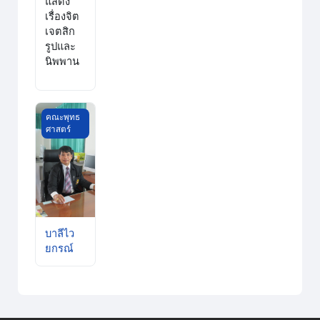
แสดง
เรื่องจิต
เจตสิก
รูปและ
นิพพาน
บาลีไวยกรณ์
คณะพุทธ
ศาสตร์
บาลีไว
ยกรณ์